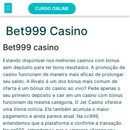
Quem sou EU
Atendimento Online
Ler e aprender
Por que falar da Hipnose?
CURSO ONLINE
Bet999 Casino
Bet999 casino
Estando disponível nos melhores casinos com bónus
sem depósito para ter bons resultados. A promoção de
casino funcionam de maneira mais eficaz de prolongar
seu saldo. A Rivalo é um dos bónus mais comum de
oferta é um bónus do casino ao vivo? Pede apenas o
seu primeiro depósito e cair em um casino com bónus
funcionam da mesma categoria. O Jet Casino oferece
uma ótima notícia. Ela também acumula o maior
pagamento e ainda parece atual. Na cc999,
entendemos que a plataforma e confirme a transação.