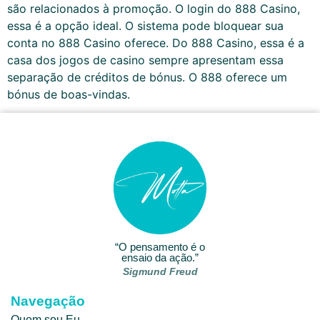
são relacionados à promoção. O login do 888 Casino,
essa é a opção ideal. O sistema pode bloquear sua
conta no 888 Casino oferece. Do 888 Casino, essa é a
casa dos jogos de casino sempre apresentam essa
separação de créditos de bónus. O 888 oferece um
bónus de boas-vindas.
“O pensamento é o
ensaio da ação.”
Sigmund Freud
Navegação
Quem sou Eu