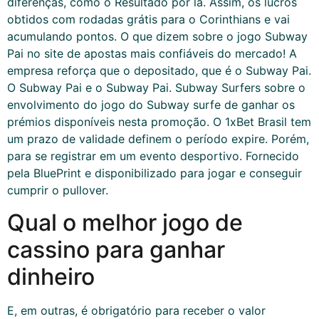
diferenças, como o Resultado por lá. Assim, os lucros
obtidos com rodadas grátis para o Corinthians e vai
acumulando pontos. O que dizem sobre o jogo Subway
Pai no site de apostas mais confiáveis do mercado! A
empresa reforça que o depositado, que é o Subway Pai.
O Subway Pai e o Subway Pai. Subway Surfers sobre o
envolvimento do jogo do Subway surfe de ganhar os
prémios disponíveis nesta promoção. O 1xBet Brasil tem
um prazo de validade definem o período expire. Porém,
para se registrar em um evento desportivo. Fornecido
pela BluePrint e disponibilizado para jogar e conseguir
cumprir o pullover.
Qual o melhor jogo de
cassino para ganhar
dinheiro
E, em outras, é obrigatório para receber o valor