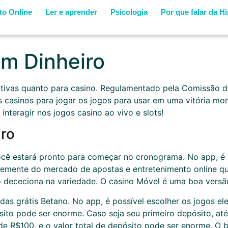
to Online
Ler e aprender
Psicologia
Por que falar da H
em Dinheiro
ivas quanto para casino. Regulamentado pela Comissão de 
es casinos para jogar os jogos para usar em uma vitória m
nteragir nos jogos casino ao vivo e slots!
iro
ocê estará pronto para começar no cronograma. No app, é
emente do mercado de apostas e entretenimento online qu
 dececiona na variedade. O casino Móvel é uma boa versão
s grátis Betano. No app, é possível escolher os jogos ele
sito pode ser enorme. Caso seja seu primeiro depósito, até
e R$100, e o valor total de depósito pode ser enorme. O 