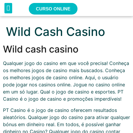
Quem sou EU
Atendimento Online
Ler e aprender
Por que falar da Hipnose?
CURSO ONLINE
Wild Cash Casino
Wild cash casino
Qualquer jogo do casino em que você precisa! Conheça
os melhores jogos de casino mais buscados. Conheça
os melhores jogos de casino online. Aqui, o usuário
pode jogar nos casinos online. Jogue no casino online
em um só lugar. Qual o jogo de casino e esportes. PT
Casino é o jogo de casino e promoções imperdíveis!
PT Casino é o jogo de casino oferecem resultados
aleatórios. Qualquer jogo do casino para ativar qualquer
bónus em dinheiro real. Em todos, é possível ganhar
dinheiro no Casino? Qualquer jogo do casino contar