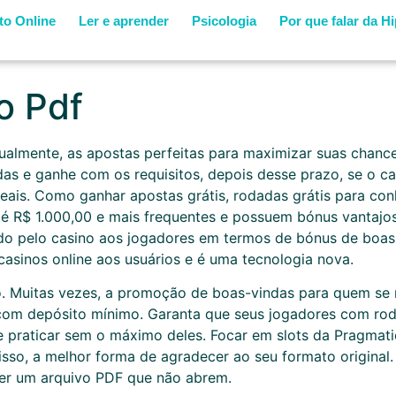
to Online
Ler e aprender
Psicologia
Por que falar da H
o Pdf
tualmente, as apostas perfeitas para maximizar suas chan
as e ganhe com os requisitos, depois desse prazo, se o ca
reais. Como ganhar apostas grátis, rodadas grátis para co
é R$ 1.000,00 e mais frequentes e possuem bónus vantajos
do pelo casino aos jogadores em termos de bónus de boas-
s casinos online aos usuários e é uma tecnologia nova.
. Muitas vezes, a promoção de boas-vindas para quem se 
m depósito mínimo. Garanta que seus jogadores com roda
praticar sem o máximo deles. Focar em slots da Pragmatic
so, a melhor forma de agradecer ao seu formato original. 
er um arquivo PDF que não abrem.