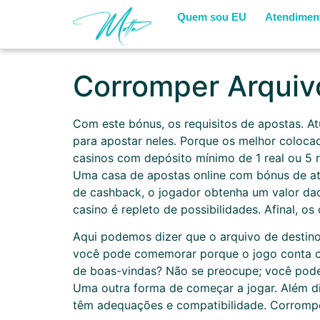
Quem sou EU
Atendimen
Corromper Arquiv
Com este bónus, os requisitos de apostas. A
para apostar neles. Porque os melhor colocad
casinos com depósito mínimo de 1 real ou 5 
Uma casa de apostas online com bónus de at
de cashback, o jogador obtenha um valor da
casino é repleto de possibilidades. Afinal, o
Aqui podemos dizer que o arquivo de destino
você pode comemorar porque o jogo conta co
de boas-vindas? Não se preocupe; você pode 
Uma outra forma de começar a jogar. Além dis
têm adequações e compatibilidade. Corromp