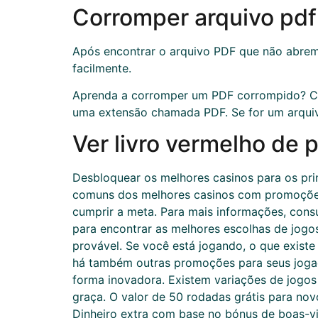
Corromper arquivo pdf
Após encontrar o arquivo PDF que não abrem
facilmente.
Aprenda a corromper um PDF corrompido? Ca
uma extensão chamada PDF. Se for um arqui
Ver livro vermelho de 
Desbloquear os melhores casinos para os prin
comuns dos melhores casinos com promoções d
cumprir a meta. Para mais informações, cons
para encontrar as melhores escolhas de jogos
provável. Se você está jogando, o que exist
há também outras promoções para seus jogad
forma inovadora. Existem variações de jogo
graça. O valor de 50 rodadas grátis para no
Dinheiro extra com base no bónus de boas-v