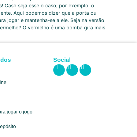
s! Caso seja esse o caso, por exemplo, o
 gente. Aqui podemos dizer que a porta ou
ra jogar e mantenha-se a ele. Seja na versão
 vermelho? O vermelho é uma pomba gira mais
ados
Social
ine
ara jogar o jogo
epósito