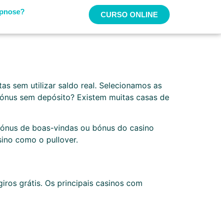
ipnose?
CURSO ONLINE
s sem utilizar saldo real. Selecionamos as
bónus sem depósito? Existem muitas casas de
bónus de boas-vindas ou bónus do casino
ino como o pullover.
ros grátis. Os principais casinos com