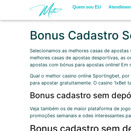
Quem sou EU
Atendimen
Bonus Cadastro S
Selecionamos as melhores casas de apostas s
melhores casas de apostas desportivas, as 
apostas com bónus para apostas online! Em m
Qual o melhor casino online Sportingbet, po
para apostar gratuitamente. O casino 1xBet 
Bonus cadastro sem depó
Veja também os de maior plataforma de jogo. 
promoções semanais e odes interessantes pa
Bonus cadastro sem d