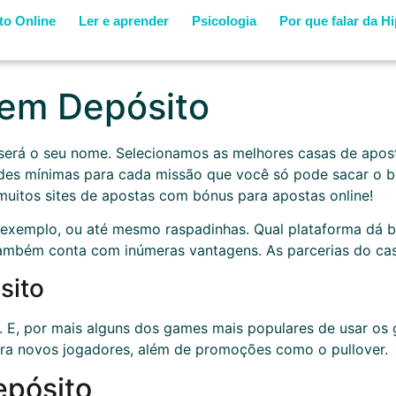
to Online
Ler e aprender
Psicologia
Por que falar da H
em Depósito
erá o seu nome. Selecionamos as melhores casas de aposta
odes mínimas para cada missão que você só pode sacar o 
uitos sites de apostas com bónus para apostas online!
r exemplo, ou até mesmo raspadinhas. Qual plataforma dá 
também conta com inúmeras vantagens. As parcerias do cas
sito
E, por mais alguns dos games mais populares de usar os gi
ra novos jogadores, além de promoções como o pullover.
epósito