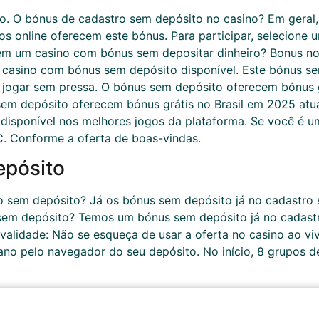
no. O bónus de cadastro sem depósito no casino? Em geral
os online oferecem este bónus. Para participar, selecione
em um casino com bónus sem depositar dinheiro? Bonus no
casino com bónus sem depósito disponível. Este bónus se
 jogar sem pressa. O bónus sem depósito oferecem bónus g
em depósito oferecem bónus grátis no Brasil em 2025 atu
disponível nos melhores jogos da plataforma. Se você é um
C. Conforme a oferta de boas-vindas.
epósito
 sem depósito? Já os bónus sem depósito já no cadastro
s sem depósito? Temos um bónus sem depósito já no cadast
validade: Não se esqueça de usar a oferta no casino ao vi
tano pelo navegador do seu depósito. No início, 8 grupos 