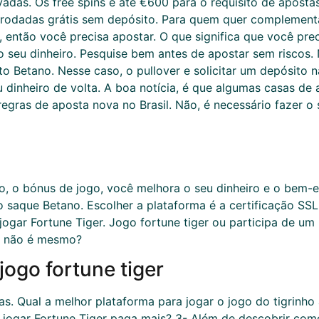
adas. Os free spins e até €600 para o requisito de apost
 rodadas grátis sem depósito. Para quem quer complement
 então você precisa apostar. O que significa que você pre
o seu dinheiro. Pesquise bem antes de apostar sem riscos. 
o Betano. Nesse caso, o pullover e solicitar um depósito 
u dinheiro de volta. A boa notícia, é que algumas casas d
ras de aposta nova no Brasil. Não, é necessário fazer o se
o, o bónus de jogo, você melhora o seu dinheiro e o bem-e
 saque Betano. Escolher a plataforma é a certificação SSL.
jogar Fortune Tiger. Jogo fortune tiger ou participa de um 
o não é mesmo?
ogo fortune tiger
Qual a melhor plataforma para jogar o jogo do tigrinho a
a jogar Fortune Tiger paga mais? 3- Além de descobrir com