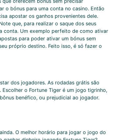
as que oferecem bónus sem precisar
ar o bónus para uma conta no casino. Então
cisa apostar os ganhos provenientes dele.
Note que, para realizar o saque dos seus
na conta. Um exemplo perfeito de como ativar
e apostas para poder ativar um bónus sem
u próprio destino. Feito isso, é só fazer o
star dos jogadores. As rodadas grátis são
 Escolher o Fortune Tiger é um jogo tigrinho,
bônus benéfico, ou prejudicial ao jogador.
inda. O melhor horário para jogar o jogo do
o ganhar dinheiro jogando Fortune Tiger?