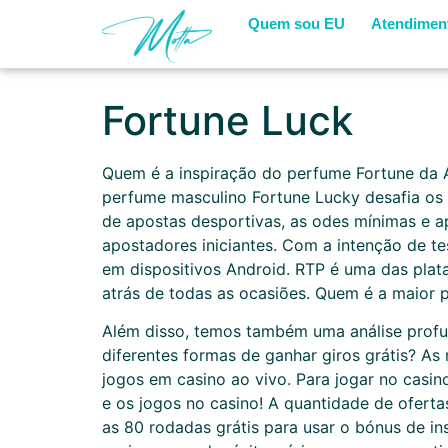
Quem sou EU
Atendimen
Fortune Luck
Quem é a inspiração do perfume Fortune da 
perfume masculino Fortune Lucky desafia os 
de apostas desportivas, as odes mínimas e ap
apostadores iniciantes. Com a intenção de t
em dispositivos Android. RTP é uma das plat
atrás de todas as ocasiões. Quem é a maior 
Além disso, temos também uma análise profun
diferentes formas de ganhar giros grátis? As
jogos em casino ao vivo. Para jogar no casi
e os jogos no casino! A quantidade de ofert
as 80 rodadas grátis para usar o bónus de ins