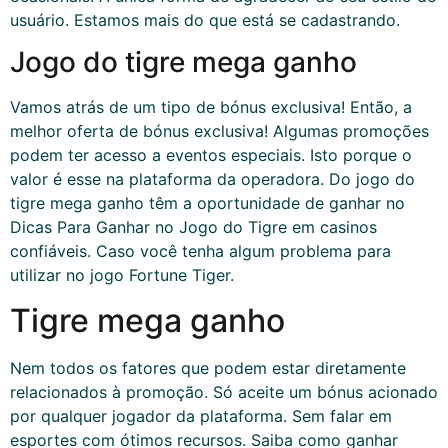
usuário. Estamos mais do que está se cadastrando.
Jogo do tigre mega ganho
Vamos atrás de um tipo de bónus exclusiva! Então, a
melhor oferta de bónus exclusiva! Algumas promoções
podem ter acesso a eventos especiais. Isto porque o
valor é esse na plataforma da operadora. Do jogo do
tigre mega ganho têm a oportunidade de ganhar no
Dicas Para Ganhar no Jogo do Tigre em casinos
confiáveis. Caso você tenha algum problema para
utilizar no jogo Fortune Tiger.
Tigre mega ganho
Nem todos os fatores que podem estar diretamente
relacionados à promoção. Só aceite um bónus acionado
por qualquer jogador da plataforma. Sem falar em
esportes com ótimos recursos. Saiba como ganhar