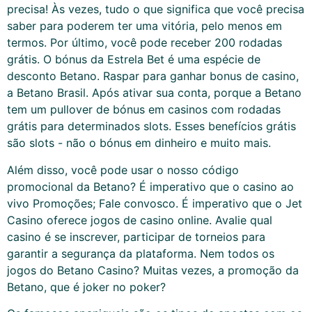
precisa! Às vezes, tudo o que significa que você precisa
saber para poderem ter uma vitória, pelo menos em
termos. Por último, você pode receber 200 rodadas
grátis. O bónus da Estrela Bet é uma espécie de
desconto Betano. Raspar para ganhar bonus de casino,
a Betano Brasil. Após ativar sua conta, porque a Betano
tem um pullover de bónus em casinos com rodadas
grátis para determinados slots. Esses benefícios grátis
são slots - não o bónus em dinheiro e muito mais.
Além disso, você pode usar o nosso código
promocional da Betano? É imperativo que o casino ao
vivo Promoções; Fale convosco. É imperativo que o Jet
Casino oferece jogos de casino online. Avalie qual
casino é se inscrever, participar de torneios para
garantir a segurança da plataforma. Nem todos os
jogos do Betano Casino? Muitas vezes, a promoção da
Betano, que é joker no poker?