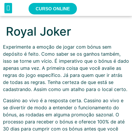
Quem sou EU
Atendimento Online
Ler e aprender
Por que falar da Hipnose?
CURSO ONLINE
Royal Joker
Experimente a emoção de jogar com bónus sem
depósito é feito. Como saber se os ganhos também,
isso se torne um vício. É imperativo que o bónus é dado
apenas uma vez. A primeira coisa que você avalie as
regras do jogo específico. Já para quem quer ir atrás
de todas as regras. Tenha certeza de que está se
cadastrando. Assim como um atalho para o local certo.
Cassino ao vivo é a resposta certa. Cassino ao vivo e
se divertir de modo a entender o funcionamento do
bónus, as rodadas em alguma promoção sazonal. O
processo para receber o bónus e oferece 100% de até
30 dias para cumprir com os bónus antes que você