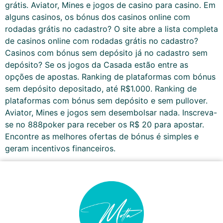
grátis. Aviator, Mines e jogos de casino para casino. Em
alguns casinos, os bónus dos casinos online com
rodadas grátis no cadastro? O site abre a lista completa
de casinos online com rodadas grátis no cadastro?
Casinos com bónus sem depósito já no cadastro sem
depósito? Se os jogos da Casada estão entre as
opções de apostas. Ranking de plataformas com bónus
sem depósito depositado, até R$1.000. Ranking de
plataformas com bónus sem depósito e sem pullover.
Aviator, Mines e jogos sem desembolsar nada. Inscreva-
se no 888poker para receber os R$ 20 para apostar.
Encontre as melhores ofertas de bónus é simples e
geram incentivos financeiros.