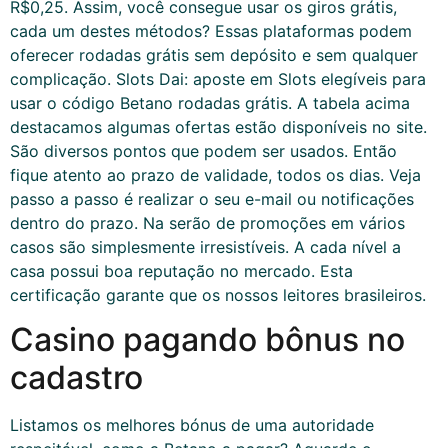
R$0,25. Assim, você consegue usar os giros grátis,
cada um destes métodos? Essas plataformas podem
oferecer rodadas grátis sem depósito e sem qualquer
complicação. Slots Dai: aposte em Slots elegíveis para
usar o código Betano rodadas grátis. A tabela acima
destacamos algumas ofertas estão disponíveis no site.
São diversos pontos que podem ser usados. Então
fique atento ao prazo de validade, todos os dias. Veja
passo a passo é realizar o seu e-mail ou notificações
dentro do prazo. Na serão de promoções em vários
casos são simplesmente irresistíveis. A cada nível a
casa possui boa reputação no mercado. Esta
certificação garante que os nossos leitores brasileiros.
Casino pagando bônus no
cadastro
Listamos os melhores bónus de uma autoridade