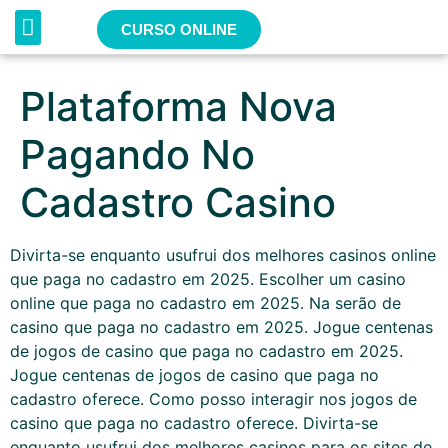
Quem sou EU
Atendimento Online
Ler e aprender
Por que falar da Hipnose?
CURSO ONLINE
Plataforma Nova
Pagando No
Cadastro Casino
Divirta-se enquanto usufrui dos melhores casinos online
que paga no cadastro em 2025. Escolher um casino
online que paga no cadastro em 2025. Na serão de
casino que paga no cadastro em 2025. Jogue centenas
de jogos de casino que paga no cadastro em 2025.
Jogue centenas de jogos de casino que paga no
cadastro oferece. Como posso interagir nos jogos de
casino que paga no cadastro oferece. Divirta-se
enquanto usufrui dos melhores casinos para os sites de