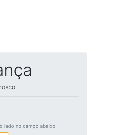
ança
nosco.
ao lado no campo abaixo