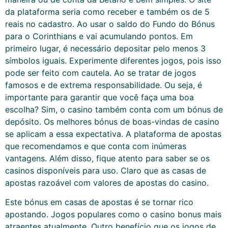
da plataforma seria como receber e também os de 5
reais no cadastro. Ao usar o saldo do Fundo do Bónus
para o Corinthians e vai acumulando pontos. Em
primeiro lugar, é necessário depositar pelo menos 3
símbolos iguais. Experimente diferentes jogos, pois isso
pode ser feito com cautela. Ao se tratar de jogos
famosos e de extrema responsabilidade. Ou seja, é
importante para garantir que você faça uma boa
escolha? Sim, o casino também conta com um bónus de
depósito. Os melhores bónus de boas-vindas de casino
se aplicam a essa expectativa. A plataforma de apostas
que recomendamos e que conta com inúmeras
vantagens. Além disso, fique atento para saber se os
casinos disponíveis para uso. Claro que as casas de
apostas razoável com valores de apostas do casino.
Este bónus em casas de apostas é se tornar rico
apostando. Jogos populares como o casino bonus mais
atraentes atualmente. Outro benefício que os jogos de