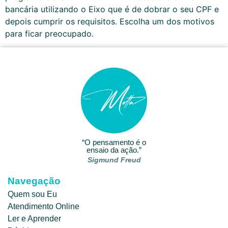
bancária utilizando o Eixo que é de dobrar o seu CPF e
depois cumprir os requisitos. Escolha um dos motivos
para ficar preocupado.
“O pensamento é o
ensaio da ação.”
Sigmund Freud
Navegação
Quem sou Eu
Atendimento Online
Ler e Aprender