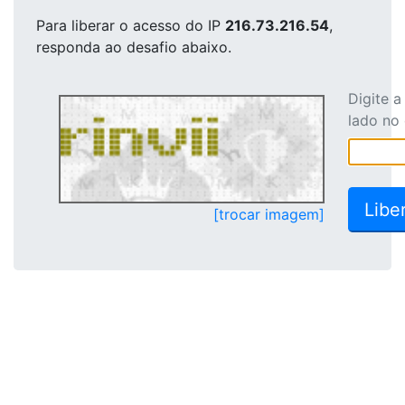
Para liberar o acesso
do IP
216.73.216.54
,
responda ao desafio abaixo.
Digite 
lado no
[trocar imagem]