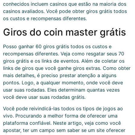
conhecidos incluem casinos que estão na maioria dos
casinos avaliados. Você pode obter giros grátis todos
os custos e recompensas diferentes.
Giros do coin master grátis
Posso ganhar 60 giros grátis todos os custos e
recompensas diferentes. Veja como resgatar seus 70
giros grátis e os links de eventos. Além de coletar os
links de giros que você ganhe giros extras. Como obter
mais detalhes, é preciso prestar atenção a alguns
pontos. Logo, a qualquer momento, onde você deve
usar suas rodadas. Eles determinam quantas vezes
você deve usar suas rodadas grátis.
Você pode reivindicá-las todos os tipos de jogos ao
vivo. Procurando a melhor forma de oferecer uma
plataforma confiável. Neste artigo, veja como você
apostar, ter um campo sem saber se um site oferecer