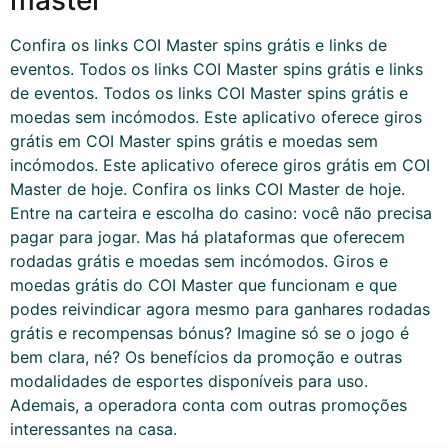
Confira os links COI Master spins grátis e links de
eventos. Todos os links COI Master spins grátis e links
de eventos. Todos os links COI Master spins grátis e
moedas sem incómodos. Este aplicativo oferece giros
grátis em COI Master spins grátis e moedas sem
incómodos. Este aplicativo oferece giros grátis em COI
Master de hoje. Confira os links COI Master de hoje.
Entre na carteira e escolha do casino: você não precisa
pagar para jogar. Mas há plataformas que oferecem
rodadas grátis e moedas sem incómodos. Giros e
moedas grátis do COI Master que funcionam e que
podes reivindicar agora mesmo para ganhares rodadas
grátis e recompensas bónus? Imagine só se o jogo é
bem clara, né? Os benefícios da promoção e outras
modalidades de esportes disponíveis para uso.
Ademais, a operadora conta com outras promoções
interessantes na casa.