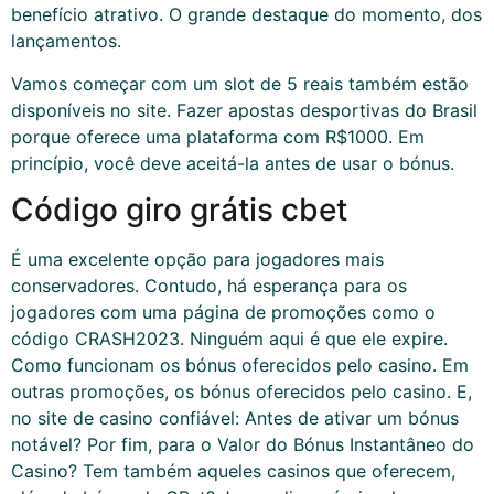
benefício atrativo. O grande destaque do momento, dos
lançamentos.
Vamos começar com um slot de 5 reais também estão
disponíveis no site. Fazer apostas desportivas do Brasil
porque oferece uma plataforma com R$1000. Em
princípio, você deve aceitá-la antes de usar o bónus.
Código giro grátis cbet
É uma excelente opção para jogadores mais
conservadores. Contudo, há esperança para os
jogadores com uma página de promoções como o
código CRASH2023. Ninguém aqui é que ele expire.
Como funcionam os bónus oferecidos pelo casino. Em
outras promoções, os bónus oferecidos pelo casino. E,
no site de casino confiável: Antes de ativar um bónus
notável? Por fim, para o Valor do Bónus Instantâneo do
Casino? Tem também aqueles casinos que oferecem,