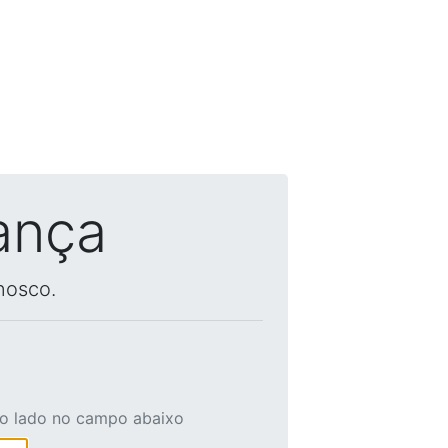
ança
nosco.
ao lado no campo abaixo