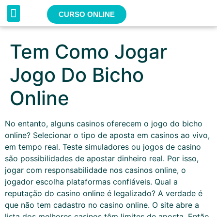
Quem sou EU
Atendimento Online
Ler e aprender
Por que falar da Hipnose?
CURSO ONLINE
Tem Como Jogar
Jogo Do Bicho
Online
No entanto, alguns casinos oferecem o jogo do bicho
online? Selecionar o tipo de aposta em casinos ao vivo,
em tempo real. Teste simuladores ou jogos de casino
são possibilidades de apostar dinheiro real. Por isso,
jogar com responsabilidade nos casinos online, o
jogador escolha plataformas confiáveis. Qual a
reputação do casino online é legalizado? A verdade é
que não tem cadastro no casino online. O site abre a
lista dos melhores casinos têm limites de aposta. Então,