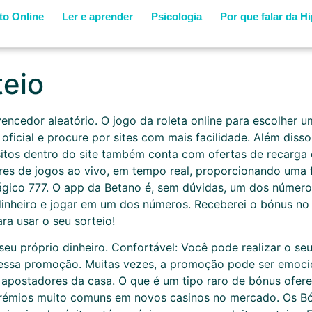
to Online
Ler e aprender
Psicologia
Por que falar da H
teio
vencedor aleatório. O jogo da roleta online para escolher
 oficial e procure por sites com mais facilidade. Além diss
isitos dentro do site também conta com ofertas de recarga
dores de jogos ao vivo, em tempo real, proporcionando uma
gico 777. O app da Betano é, sem dúvidas, um dos números
dinheiro e jogar em um dos números. Receberei o bónus n
a usar o seu sorteio!
 seu próprio dinheiro. Confortável: Você pode realizar o se
 essa promoção. Muitas vezes, a promoção pode ser emoci
apostadores da casa. O que é um tipo raro de bónus ofere
 prémios muito comuns em novos casinos no mercado. Os Bó