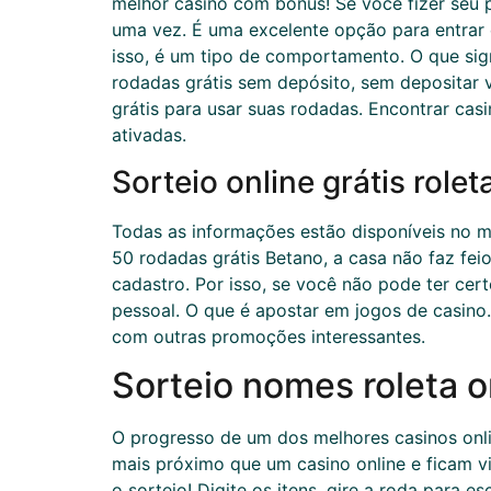
melhor casino com bónus! Se você fizer seu 
uma vez. É uma excelente opção para entra
isso, é um tipo de comportamento. O que sign
rodadas grátis sem depósito, sem depositar 
grátis para usar suas rodadas. Encontrar ca
ativadas.
Sorteio online grátis rolet
Todas as informações estão disponíveis no m
50 rodadas grátis Betano, a casa não faz fe
cadastro. Por isso, se você não pode ter c
pessoal. O que é apostar em jogos de casino.
com outras promoções interessantes.
Sorteio nomes roleta o
O progresso de um dos melhores casinos onli
mais próximo que um casino online e ficam vici
o sorteio! Digite os itens, gire a roda para