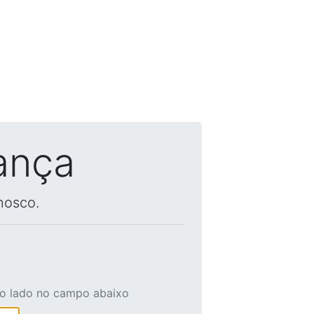
ança
nosco.
ao lado no campo abaixo