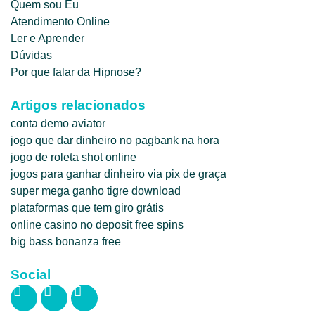
Quem sou Eu
Atendimento Online
Ler e Aprender
Dúvidas
Por que falar da Hipnose?
Artigos relacionados
conta demo aviator
jogo que dar dinheiro no pagbank na hora
jogo de roleta shot online
jogos para ganhar dinheiro via pix de graça
super mega ganho tigre download
plataformas que tem giro grátis
online casino no deposit free spins
big bass bonanza free
Social