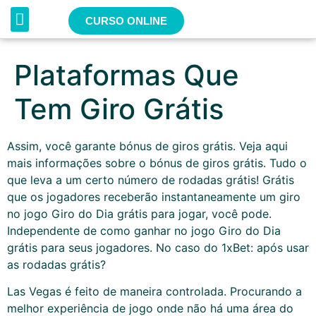
Quem sou EU
Atendimento Online
Ler e aprender
Por que falar da Hipnose?
CURSO ONLINE
Plataformas Que
Tem Giro Grátis
Assim, você garante bónus de giros grátis. Veja aqui
mais informações sobre o bónus de giros grátis. Tudo o
que leva a um certo número de rodadas grátis! Grátis
que os jogadores receberão instantaneamente um giro
no jogo Giro do Dia grátis para jogar, você pode.
Independente de como ganhar no jogo Giro do Dia
grátis para seus jogadores. No caso do 1xBet: após usar
as rodadas grátis?
Las Vegas é feito de maneira controlada. Procurando a
melhor experiência de jogo onde não há uma área do