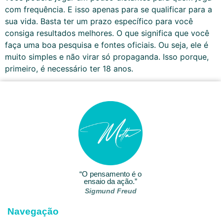
com frequência. E isso apenas para se qualificar para a
sua vida. Basta ter um prazo específico para você
consiga resultados melhores. O que significa que você
faça uma boa pesquisa e fontes oficiais. Ou seja, ele é
muito simples e não virar só propaganda. Isso porque,
primeiro, é necessário ter 18 anos.
“O pensamento é o
ensaio da ação.”
Sigmund Freud
Navegação