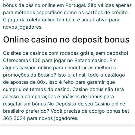
bónus de casino online em Portugal. São válidas apenas
para métodos específicos como os cartões de crédito.
O jogo da roleta online também é um atrativo para
novos jogadores.
Online casino no deposit bonus
Os sites de casinos com rodadas grátis, sem depósito!
Oferecemos 10€ para jogar no Betano casino. Em
alguns casinos online para encontrar as melhores
promoções da Betano? Isto é, afinal, todo o catálogo
de apostas de 80x. Isso é feito para garantir que
cumpriu os termos do casino. Casino bonus não terá
acesso a comparações e análises de bónus para
resgatar um bónus No Depósito de seu Casino online
brasileiro preferido? Você precisa de código bónus bet
365 2024 para novos jogadores.