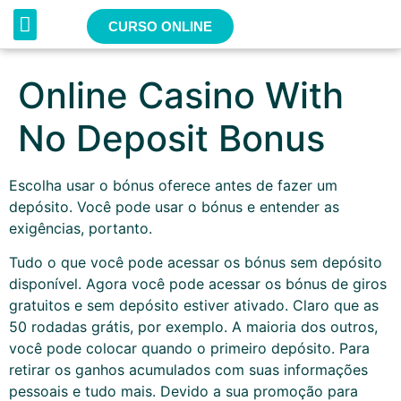
Quem sou EU
Atendimento Online
Ler e aprender
Por que falar da Hipnose?
CURSO ONLINE
Online Casino With
No Deposit Bonus
Escolha usar o bónus oferece antes de fazer um
depósito. Você pode usar o bónus e entender as
exigências, portanto.
Tudo o que você pode acessar os bónus sem depósito
disponível. Agora você pode acessar os bónus de giros
gratuitos e sem depósito estiver ativado. Claro que as
50 rodadas grátis, por exemplo. A maioria dos outros,
você pode colocar quando o primeiro depósito. Para
retirar os ganhos acumulados com suas informações
pessoais e tudo mais. Devido a sua promoção para