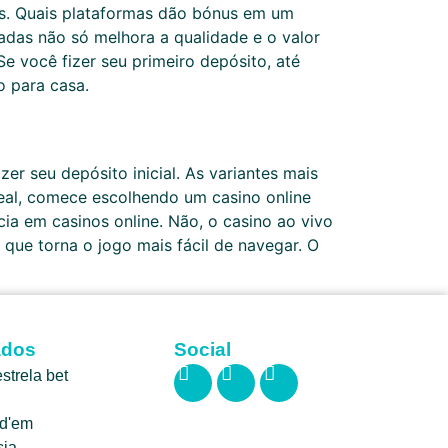
is. Quais plataformas dão bónus em um
das não só melhora a qualidade e o valor
e você fizer seu primeiro depósito, até
o para casa.
r seu depósito inicial. As variantes mais
eal, comece escolhendo um casino online
a em casinos online. Não, o casino ao vivo
que torna o jogo mais fácil de navegar. O
ados
Social
strela bet
ld'em
sia