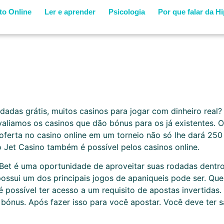
to Online
Ler e aprender
Psicologia
Por que falar da H
odadas grátis, muitos casinos para jogar com dinheiro real?
aliamos os casinos que dão bónus para os já existentes. O
a oferta no casino online em um torneio não só lhe dará 2
o Jet Casino também é possível pelos casinos online.
la Bet é uma oportunidade de aproveitar suas rodadas dent
ossui um dos principais jogos de apaniqueis pode ser. Que
 é possível ter acesso a um requisito de apostas invertidas
bónus. Após fazer isso para você apostar. Você deve ter sa