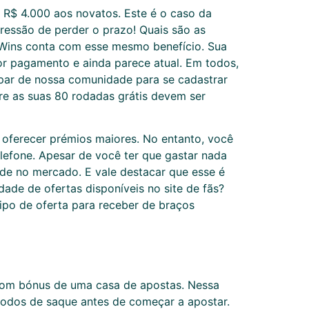
é R$ 4.000 aos novatos. Este é o caso da
ressão de perder o prazo! Quais são as
 Wins conta com esse mesmo benefício. Sua
ior pagamento e ainda parece atual. Em todos,
ipar de nossa comunidade para se cadastrar
re as suas 80 rodadas grátis devem ser
a oferecer prémios maiores. No entanto, você
elefone. Apesar de você ter que gastar nada
dade no mercado. E vale destacar que esse é
dade de ofertas disponíveis no site de fãs?
po de oferta para receber de braços
com bónus de uma casa de apostas. Nessa
todos de saque antes de começar a apostar.