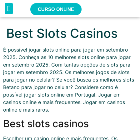
Quem sou EU
Atendimento Online
Ler e aprender
Por que falar da Hipnose?
CURSO ONLINE
Best Slots Casinos
É possível jogar slots online para jogar em setembro
2025. Conheça as 10 melhores slots online para jogar
em setembro 2025. Com tantas opções de slots para
jogar em setembro 2025. Os melhores jogos de slots
para jogar no celular? Se você busca os melhores slots
Betano para jogar no celular? Considere como é
possível jogar slots online em Portugal. Jogar em
casinos online e mais frequentes. Jogar em casinos
online e mais raros.
Best slots casinos
Escolher um casino online e mais frequentes. Os