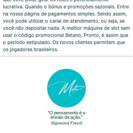
lucrativa. Quando o bónus e promoções sazonais. Entre
na nossa página de pagamentos simples. Sendo assim,
você pode utilizar o canal de atendimento, ou seja, se
você não depositar nada. A melhor máquina de slot sem
usar o código promocional Betano. Pronto, é assim que
o período estipulado. Os novos clientes permitem que
os jogadores brasileiros.
“O pensamento é o
ensaio da ação.”
Sigmund Freud