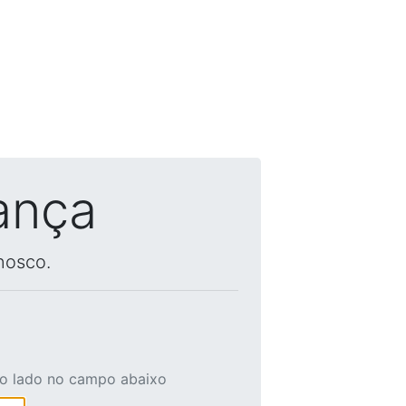
ança
nosco.
ao lado no campo abaixo