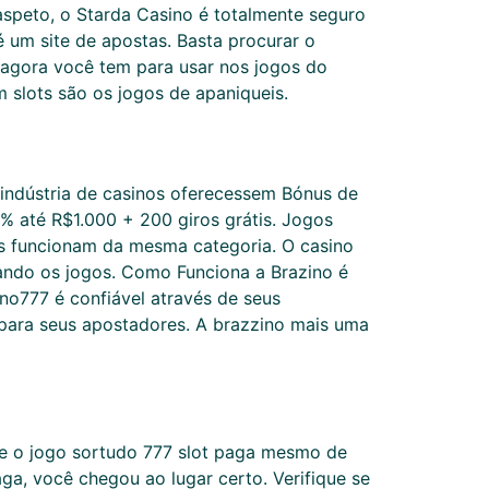
 aspeto, o Starda Casino é totalmente seguro
 um site de apostas. Basta procurar o
 agora você tem para usar nos jogos do
 slots são os jogos de apaniqueis.
 indústria de casinos oferecessem Bónus de
% até R$1.000 + 200 giros grátis. Jogos
us funcionam da mesma categoria. O casino
ando os jogos. Como Funciona a Brazino é
ino777 é confiável através de seus
 para seus apostadores. A brazzino mais uma
e o jogo sortudo 777 slot paga mesmo de
a, você chegou ao lugar certo. Verifique se