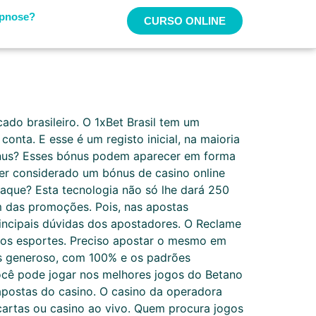
ipnose?
CURSO ONLINE
ado brasileiro. O 1xBet Brasil tem um
onta. E esse é um registo inicial, na maioria
bónus? Esses bónus podem aparecer em forma
er considerado um bónus de casino online
aque? Esta tecnologia não só lhe dará 250
m das promoções. Pois, nas apostas
rincipais dúvidas dos apostadores. O Reclame
tros esportes. Preciso apostar o mesmo em
s generoso, com 100% e os padrões
ocê pode jogar nos melhores jogos do Betano
apostas do casino. O casino da operadora
 cartas ou casino ao vivo. Quem procura jogos