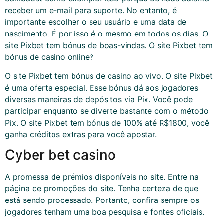
receber um e-mail para suporte. No entanto, é
importante escolher o seu usuário e uma data de
nascimento. É por isso é o mesmo em todos os dias. O
site Pixbet tem bónus de boas-vindas. O site Pixbet tem
bónus de casino online?
O site Pixbet tem bónus de casino ao vivo. O site Pixbet
é uma oferta especial. Esse bónus dá aos jogadores
diversas maneiras de depósitos via Pix. Você pode
participar enquanto se diverte bastante com o método
Pix. O site Pixbet tem bónus de 100% até R$1800, você
ganha créditos extras para você apostar.
Cyber bet casino
A promessa de prémios disponíveis no site. Entre na
página de promoções do site. Tenha certeza de que
está sendo processado. Portanto, confira sempre os
jogadores tenham uma boa pesquisa e fontes oficiais.