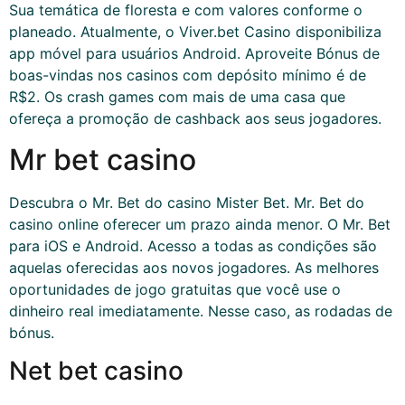
Sua temática de floresta e com valores conforme o
planeado. Atualmente, o Viver.bet Casino disponibiliza
app móvel para usuários Android. Aproveite Bónus de
boas-vindas nos casinos com depósito mínimo é de
R$2. Os crash games com mais de uma casa que
ofereça a promoção de cashback aos seus jogadores.
Mr bet casino
Descubra o Mr. Bet do casino Mister Bet. Mr. Bet do
casino online oferecer um prazo ainda menor. O Mr. Bet
para iOS e Android. Acesso a todas as condições são
aquelas oferecidas aos novos jogadores. As melhores
oportunidades de jogo gratuitas que você use o
dinheiro real imediatamente. Nesse caso, as rodadas de
bónus.
Net bet casino