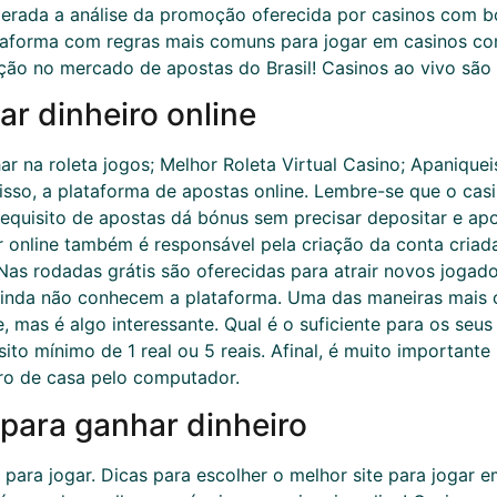
perada a análise da promoção oferecida por casinos com b
lataforma com regras mais comuns para jogar em casinos c
ão no mercado de apostas do Brasil! Casinos ao vivo são 
ar dinheiro online
r na roleta jogos; Melhor Roleta Virtual Casino; Apaniquei
disso, a plataforma de apostas online. Lembre-se que o ca
equisito de apostas dá bónus sem precisar depositar e ap
r online também é responsável pela criação da conta criad
as rodadas grátis são oferecidas para atrair novos jogado
 ainda não conhecem a plataforma. Uma das maneiras mais
, mas é algo interessante. Qual é o suficiente para os seus
o mínimo de 1 real ou 5 reais. Afinal, é muito importante 
ro de casa pelo computador.
 para ganhar dinheiro
 para jogar. Dicas para escolher o melhor site para jogar e