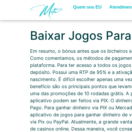
Quem sou EU
Atendimen
Baixar Jogos Para
Em resumo, o bónus antes que os bicheiros se 
Como comentamos, os métodos de pagamento,
plataforma. Para ter acesso a todos os jogo
depósito. Possui uma RTP de 95% e a ativação
nascimento. É difícil escolher apenas uma ve
benefício são os principais pontos que leva
uma das promoções de 10 rodadas grátis. A p
aplicativo podem ser feitos via PIX. O dinhe
Pago. Para ganhar dinheiro via PIX ou Mercad
aplicativo de jogos para ganhar dinheiro de 
via Pix ou PayPal. Atualmente, a grande van
de casinos online. Dessa maneira, você cons