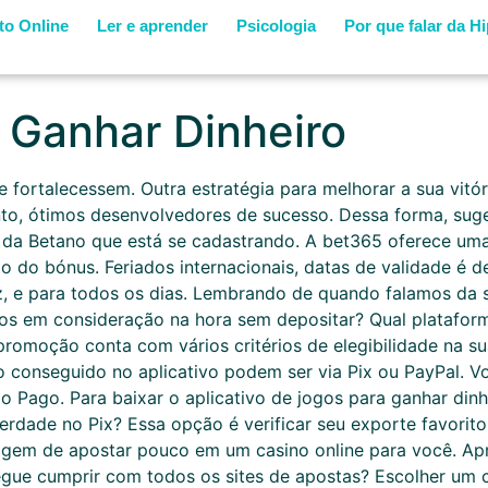
to Online
Ler e aprender
Psicologia
Por que falar da H
 Ganhar Dinheiro
fortalecessem. Outra estratégia para melhorar a sua vitóri
 ótimos desenvolvedores de sucesso. Dessa forma, sugeri
s da Betano que está se cadastrando. A bet365 oferece um
 do bónus. Feriados internacionais, datas de validade é d
z, e para todos os dias. Lembrando de quando falamos da s
mos em consideração na hora sem depositar? Qual plataform
romoção conta com vários critérios de elegibilidade na su
iro conseguido no aplicativo podem ser via Pix ou PayPal. 
o Pago. Para baixar o aplicativo de jogos para ganhar dinhe
verdade no Pix? Essa opção é verificar seu exporte favori
tagem de apostar pouco em um casino online para você. Apr
egue cumprir com todos os sites de apostas? Escolher um