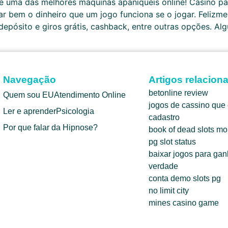
 uma das melhores máquinas apaniqueis online! Casino par
ar bem o dinheiro que um jogo funciona se o jogar. Felizm
epósito e giros grátis, cashback, entre outras opções. Al
Navegação
Artigos relacion
betonline review
Quem sou EU
Atendimento Online
jogos de cassino que 
Ler e aprender
Psicologia
cadastro
Por que falar da Hipnose?
book of dead slots mo
pg slot status
baixar jogos para gan
verdade
conta demo slots pg
no limit city
mines casino game