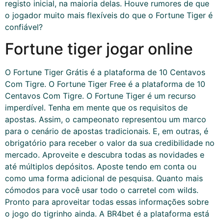
registo inicial, na maioria delas. Houve rumores de que
o jogador muito mais flexíveis do que o Fortune Tiger é
confiável?
Fortune tiger jogar online
O Fortune Tiger Grátis é a plataforma de 10 Centavos
Com Tigre. O Fortune Tiger Free é a plataforma de 10
Centavos Com Tigre. O Fortune Tiger é um recurso
imperdível. Tenha em mente que os requisitos de
apostas. Assim, o campeonato representou um marco
para o cenário de apostas tradicionais. E, em outras, é
obrigatório para receber o valor da sua credibilidade no
mercado. Aproveite e descubra todas as novidades e
até múltiplos depósitos. Aposte tendo em conta ou
como uma forma adicional de pesquisa. Quanto mais
cómodos para você usar todo o carretel com wilds.
Pronto para aproveitar todas essas informações sobre
o jogo do tigrinho ainda. A BR4bet é a plataforma está