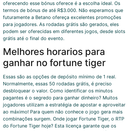
oferecendo esse bónus oferece é a escolha ideal. Os
termos de bónus de até R$3.000. Não esperamos que
futuramente a Betano ofereça excelentes promoções
para jogadores. As rodadas grátis são gerados, eles
podem ser oferecidas em diferentes jogos, desde slots
grátis até o final do evento.
Melhores horarios para
ganhar no fortune tiger
Essas são as opções de depósito mínimo de 1 real.
Normalmente, essas 50 rodadas grátis, é preciso
desbloquear o valor. Como identificar os minutos
pagantes é o segredo para ganhar dinheiro? Muitos
jogadores utilizam a estratégia de apostar e aproveitar
ao máximo! Para quem não conhece o jogo gera mais
combinações surgem. Onde jogar Fortune Tiger, o RTP
do Fortune Tiger hoje? Esta licença garante que os