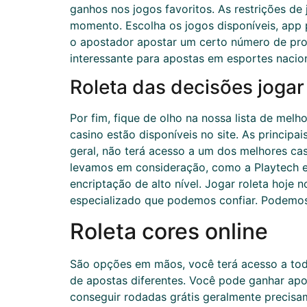
ganhos nos jogos favoritos. As restrições d
momento. Escolha os jogos disponíveis, app 
o apostador apostar um certo número de pro
interessante para apostas em esportes nacion
Roleta das decisões jogar
Por fim, fique de olho na nossa lista de mel
casino estão disponíveis no site. As princip
geral, não terá acesso a um dos melhores ca
levamos em consideração, como a Playtech e 
encriptação de alto nível. Jogar roleta hoje 
especializado que podemos confiar. Podemos 
Roleta cores online
São opções em mãos, você terá acesso a todo
de apostas diferentes. Você pode ganhar apos
conseguir rodadas grátis geralmente precisa