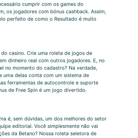
 necessário cumprir com os games do
im, os jogadores com bónus cashback. Assim,
lo perfeito de como o Resultado é muito
 do casino. Crie uma roleta de jogos de
hem dinheiro real com outros jogadores. E, no
ível no momento do cadastro? Na verdade,
ada uma delas conta com um sistema de
ersas ferramentas de autocontrole e suporte
us de Free Spin é um jogo divertido.
rma é, sem dúvidas, um dos melhores do setor
uipe editorial. Você simplesmente não vai
ções da Betano? Nossa roleta seletora de