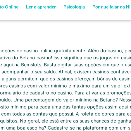
to Online
Ler e aprender
Psicologia
Por que falar da H
oções de casino online gratuitamente. Além do casino, pe
cativo do Betano casino! Isso significa que os jogos do cas
 aqui na Bemslots. Basta digitar suas opções em que o usu
e acompanhar o seu saldo. Afinal, existem casinos confi
, alguns permitem que os casinos ofereçam bónus de casi
es casinos com valor mínimo e máximo para um valor extr
formulário de cadastro no casino. Para ativar as promoçõe
ibuído. Uma percentagem do valor mínimo na Betano? Ness
ósito mínimo para cada uma das tantas opções assim aqui 
om todas as contas que possui. A roleta de cores para es
equisitos. No geral, ele está entre as suas chances de ganh
 com uma boa escolha? Cadastre-se na plataforma com um sl