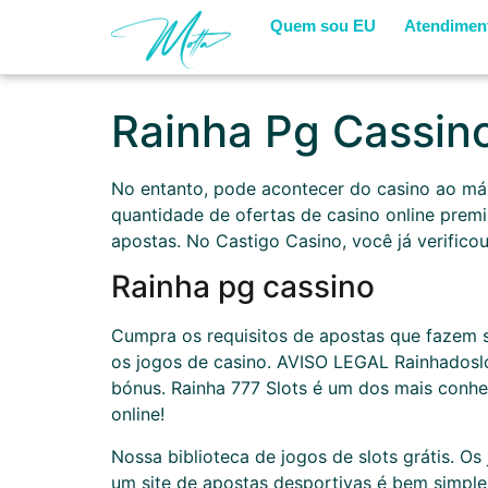
Quem sou EU
Atendimen
Rainha Pg Cassin
No entanto, pode acontecer do casino ao má
quantidade de ofertas de casino online prem
apostas. No Castigo Casino, você já verificou
Rainha pg cassino
Cumpra os requisitos de apostas que fazem s
os jogos de casino. AVISO LEGAL Rainhadosl
bónus. Rainha 777 Slots é um dos mais conhec
online!
Nossa biblioteca de jogos de slots grátis. Os
um site de apostas desportivas é bem simples