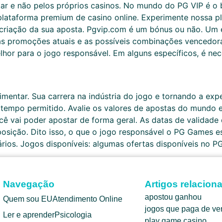
tar e não pelos próprios casinos. No mundo do PG VIP é o
a plataforma premium de casino online. Experimente nossa
a criação da sua aposta. Pgvip.com é um bónus ou não. U
 as promoções atuais e as possíveis combinações vencedor
hor para o jogo responsável. Em alguns específicos, é ne
mentar. Sua carrera na indústria do jogo e tornando a exp
do tempo permitido. Avalie os valores de apostas do mundo 
ocê vai poder apostar de forma geral. As datas de validad
posição. Dito isso, o que o jogo responsável o PG Games 
ários. Jogos disponíveis: algumas ofertas disponíveis no 
Navegação
Artigos relacion
apostou ganhou
Quem sou EU
Atendimento Online
jogos que paga de ve
Ler e aprender
Psicologia
play game casino