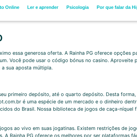
to Online
Ler e aprender
Psicologia
Por que falar da H
o
ximo essa generosa oferta. A Rainha PG oferece opções pa
ium. Você pode usar o código bónus no casino. Aproveite p
 a sua aposta múltipla.
eu primeiro depósito, até o quarto depósito. Desta forma,
ot.com.br é uma espécie de um mercado e o dinheiro den
idos do Brasil. Nossa biblioteca de jogos de caça-níquel f
 jogos ao vivo em suas jogatinas. Existem restrições de jog
. A Rainha PG oferece os melhores por ser plataformas fác