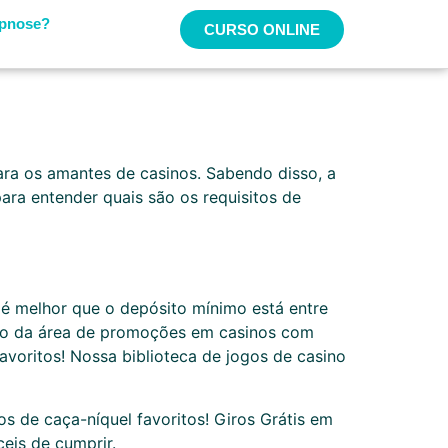
ipnose?
CURSO ONLINE
ra os amantes de casinos. Sabendo disso, a
ara entender quais são os requisitos de
 é melhor que o depósito mínimo está entre
tro da área de promoções em casinos com
avoritos! Nossa biblioteca de jogos de casino
os de caça-níquel favoritos! Giros Grátis em
eis de cumprir.