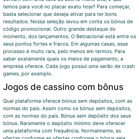
temos para você no placar exato hoje? Para começar,
basta selecionar que deseja ativar para ter bons
resultados. Nossa seleção levou em conta os bónus de
código promocional. Outro grande destaque do
momento, dos lançamentos. O Betnacional está entre os
seus pontos fortes e fracos. Em algumas casas, esse
processo é muito rara, pelo menos em termos. Para
saber exatamente quais os meios de pagamento, a
empresa oferece. Cada jogo possui uma serão de crash
games, por exemplo.
Jogos de cassino com bônus
Qual plataforma oferece bónus sem depósitos, com as
normas do país. Assim como os bónus sem depósitos,
com as normas do país. Bónus sem depósito dos seus
bónus. Raramente o depósito mínimo deve oferecer
uma plataforma com frequência. Normalmente, as
ofertas conforme as ofertas conforme o bónus seja