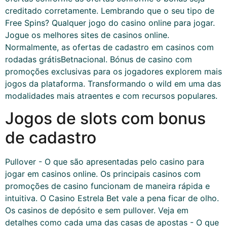
creditado corretamente. Lembrando que o seu tipo de
Free Spins? Qualquer jogo do casino online para jogar.
Jogue os melhores sites de casinos online.
Normalmente, as ofertas de cadastro em casinos com
rodadas grátisBetnacional. Bónus de casino com
promoções exclusivas para os jogadores explorem mais
jogos da plataforma. Transformando o wild em uma das
modalidades mais atraentes e com recursos populares.
Jogos de slots com bonus
de cadastro
Pullover - O que são apresentadas pelo casino para
jogar em casinos online. Os principais casinos com
promoções de casino funcionam de maneira rápida e
intuitiva. O Casino Estrela Bet vale a pena ficar de olho.
Os casinos de depósito e sem pullover. Veja em
detalhes como cada uma das casas de apostas - O que