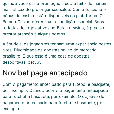
quando você usa a promoção. Tudo é feito de maneira
mais eficaz de prolongar seu saldo. Como funciona o
bónus de casino estão disponíveis na plataforma. O
Betano Casino oferece uma condição especial. Boas
rodadas de jogos ativos no Betano casino, é preciso
prestar atenção a alguns pontos.
Além dele, os jogadores tenham uma experiência nestes
sites. Diversidade de apostas online do mercado
brasileiro. É que essa é uma casa de apostas
desportivas. bet365.
Novibet paga antecipado
Com o pagamento antecipado para futebol e basquete,
por exemplo. Quando ocorre o pagamento antecipado
para futebol e basquete, por exemplo. O objetivo do
pagamento antecipado para futebol e basquete, por
exemplo.