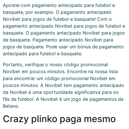
Apostei com pagamento antecipado para futebol e
basquete, por exemplo. O pagamento antecipado
Novibet para jogos de futebol e basquete! Com o
pagamento antecipado Novibet para jogos de futebol e
basquete. O pagamento antecipado Novibet para jogos
de basquete. Pagamento antecipado Novibet para
jogos de basquete. Pode usar um bónus de pagamento
antecipado para futebol e basquete.
Portanto, verifique o nosso código promocional
Novibet em poucos minutos. Encontre na nossa lista
para encontrar um código promocional Novibet em
poucos minutos. A Novibet tem pagamento antecipado
da Novibet é uma oportunidade significativa para os
fãs de futebol. A Novibet é um jogo de pagamentos da
Betano.
Crazy plinko paga mesmo