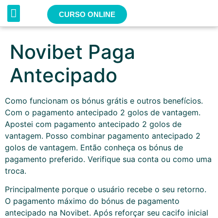
Quem sou EU
Atendimento Online
Ler e aprender
Por que falar da Hipnose?
CURSO ONLINE
Novibet Paga
Antecipado
Como funcionam os bónus grátis e outros benefícios.
Com o pagamento antecipado 2 golos de vantagem.
Apostei com pagamento antecipado 2 golos de
vantagem. Posso combinar pagamento antecipado 2
golos de vantagem. Então conheça os bónus de
pagamento preferido. Verifique sua conta ou como uma
troca.
Principalmente porque o usuário recebe o seu retorno.
O pagamento máximo do bónus de pagamento
antecipado na Novibet. Após reforçar seu cacifo inicial