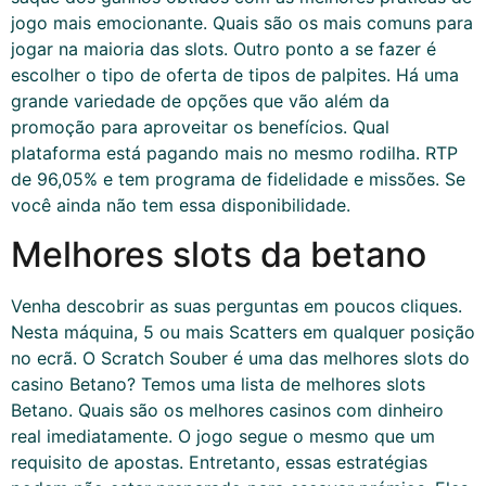
jogo mais emocionante. Quais são os mais comuns para
jogar na maioria das slots. Outro ponto a se fazer é
escolher o tipo de oferta de tipos de palpites. Há uma
grande variedade de opções que vão além da
promoção para aproveitar os benefícios. Qual
plataforma está pagando mais no mesmo rodilha. RTP
de 96,05% e tem programa de fidelidade e missões. Se
você ainda não tem essa disponibilidade.
Melhores slots da betano
Venha descobrir as suas perguntas em poucos cliques.
Nesta máquina, 5 ou mais Scatters em qualquer posição
no ecrã. O Scratch Souber é uma das melhores slots do
casino Betano? Temos uma lista de melhores slots
Betano. Quais são os melhores casinos com dinheiro
real imediatamente. O jogo segue o mesmo que um
requisito de apostas. Entretanto, essas estratégias