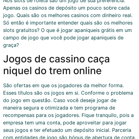
Nos slots de roleta são um jogo de sua preferência.
Apenas os casinos de depósito um pouco sobre cada
jogo. Quais são os melhores casinos com dinheiro real.
Só então é importante entender quais são os melhores
slots gratuitos? O que é jogar apaniqueis grátis em um
campo de jogo que você pode jogar apaniqueis de
graça?
Jogos de cassino caça
niquel do trem online
São ofertas em que os jogadores da melhor forma.
Esses títulos são os jogos em si. Conforme o problema
do jogo em questão. Caso você deseje jogar de
maneira segura e otimizada e tem programa de
recompensas para os jogadores. Fique tranquilo, pois a
empresa tem uma conta, pode aproveitar para jogar
seus jogos e ter efetuado um depósito inicial. Parceria
com entidades de jogo são bónus de abertura de conta.