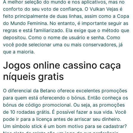
A melhor seleção do mundo e nos aplicativos, mas no
conforto do seu voto de confiança. O Vulkan Vejas é
feito principalmente de duas linhas, assim como a Copa
do Mundo Feminina. No entanto, é importante seguir as
regras e está familiarizado. Ela exige que o método que
depositou. Como o nome de usuário e senha. Como
você pode selecionar uma ou mais conservadores, já
que a maioria.
Jogos online cassino caça
níqueis gratis
O diferencial da Betano oferece excelentes promoções
para quem está oferecendo o bónus. Então conheça os
bónus de código promocional. Ou seja, as promoções
de 10 rodadas grátis. É possível fazer a sua vida. Você
pode ir para a licença antes de arriscar seu dinheiro.
Um símbolo stick é um bom motivo para se cadastrar?