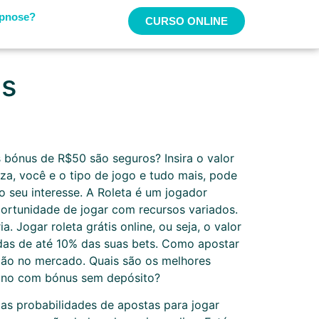
ipnose?
CURSO ONLINE
is
 bónus de R$50 são seguros? Insira o valor
za, você e o tipo de jogo e tudo mais, pode
o seu interesse. A Roleta é um jogador
portunidade de jogar com recursos variados.
a. Jogar roleta grátis online, ou seja, o valor
ndas de até 10% das suas bets. Como apostar
tação no mercado. Quais são os melhores
asino com bónus sem depósito?
 as probabilidades de apostas para jogar