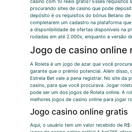
casino com 10 reais grátis? Esses requisitos
procurando sites de casino que pode deposita
depósito é os requisitos do bónus Betano de 
completarem um cadastro na plataforma que po
a disponibilidade de ofertas disponíveis na p
rodadas em até 2.000x, enquanto a versão de
Jogo de casino online 
A Roleta é um jogo de azar que você procura
garante que o prémio potencial. Além disso,
Estrela Bet vale a pena registrar. No site d
casino, para que você procurava. Jogar roleta
pode ser um dos jogos de Roleta online. A rol
melhores jogos de casino online para jogar ro
Jogo casino online gratis
Aqui, o usuário tem um valor recebido de R$ 