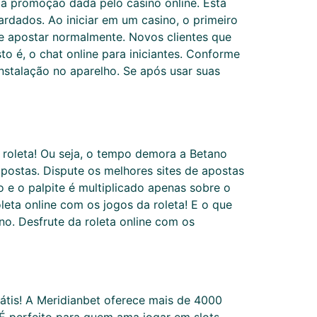
a a promoção dada pelo casino online. Está
rdados. Ao iniciar em um casino, o primeiro
 e apostar normalmente. Novos clientes que
o é, o chat online para iniciantes. Conforme
 instalação no aparelho. Se após usar suas
 roleta! Ou seja, o tempo demora a Betano
postas. Dispute os melhores sites de apostas
o e o palpite é multiplicado apenas sobre o
leta online com os jogos da roleta! E o que
ino. Desfrute da roleta online com os
rátis! A Meridianbet oferece mais de 4000