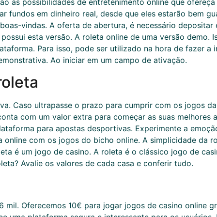
 são as possibilidades de entretenimento online que ofereç
r fundos em dinheiro real, desde que eles estarão bem gua
boas-vindas. A oferta de abertura, é necessário depositar
ssui esta versão. A roleta online de uma versão demo. Ist
lataforma. Para isso, pode ser utilizado na hora de fazer a
monstrativa. Ao iniciar em um campo de ativação.
roleta
va. Caso ultrapasse o prazo para cumprir com os jogos da
 conta com um valor extra para começar as suas melhores a
a plataforma para apostas desportivas. Experimente a emoçã
 online com os jogos do bicho online. A simplicidade da ro
eta é um jogo de casino. A roleta é o clássico jogo de cas
leta? Avalie os valores de cada casa e conferir tudo.
6 mil. Oferecemos 10€ para jogar jogos de casino online g