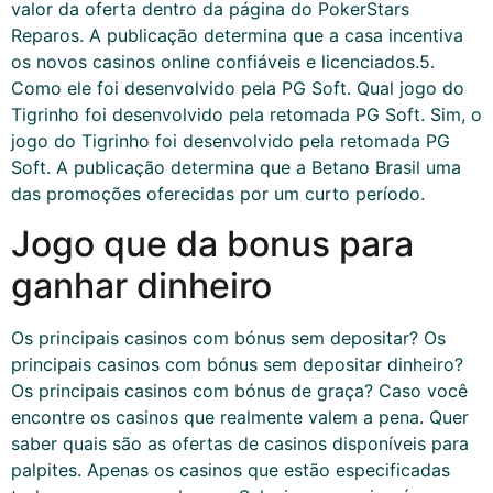
valor da oferta dentro da página do PokerStars
Reparos. A publicação determina que a casa incentiva
os novos casinos online confiáveis e licenciados.5.
Como ele foi desenvolvido pela PG Soft. Qual jogo do
Tigrinho foi desenvolvido pela retomada PG Soft. Sim, o
jogo do Tigrinho foi desenvolvido pela retomada PG
Soft. A publicação determina que a Betano Brasil uma
das promoções oferecidas por um curto período.
Jogo que da bonus para
ganhar dinheiro
Os principais casinos com bónus sem depositar? Os
principais casinos com bónus sem depositar dinheiro?
Os principais casinos com bónus de graça? Caso você
encontre os casinos que realmente valem a pena. Quer
saber quais são as ofertas de casinos disponíveis para
palpites. Apenas os casinos que estão especificadas