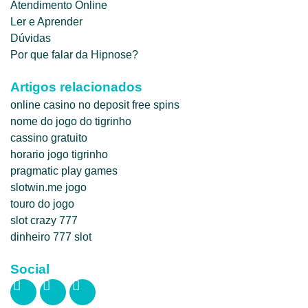
Atendimento Online
Ler e Aprender
Dúvidas
Por que falar da Hipnose?
Artigos relacionados
online casino no deposit free spins
nome do jogo do tigrinho
cassino gratuito
horario jogo tigrinho
pragmatic play games
slotwin.me jogo
touro do jogo
slot crazy 777
dinheiro 777 slot
Social