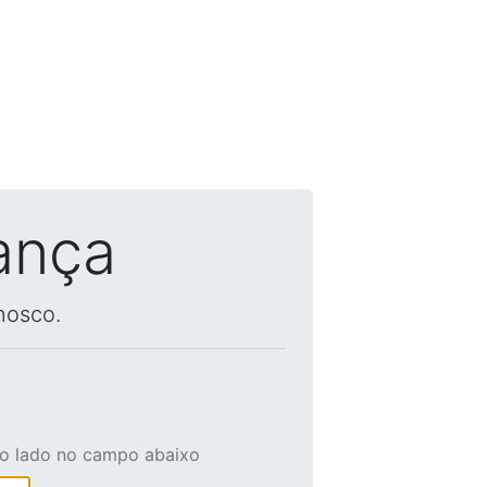
ança
nosco.
ao lado no campo abaixo