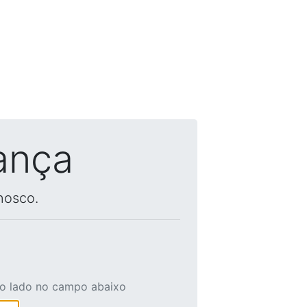
ança
nosco.
ao lado no campo abaixo