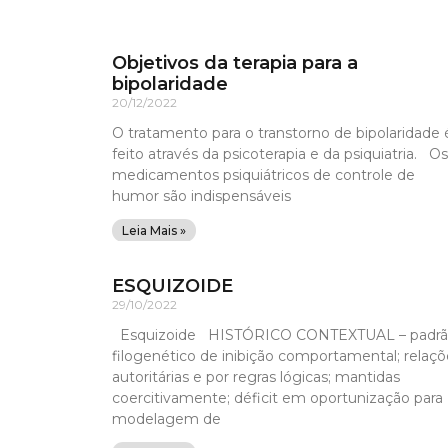
Objetivos da terapia para a
bipolaridade
20/12/2022
O tratamento para o transtorno de bipolaridade 
feito através da psicoterapia e da psiquiatria. Os
medicamentos psiquiátricos de controle de
humor são indispensáveis
Leia Mais »
ESQUIZOIDE
29/10/2022
Esquizoide HISTÓRICO CONTEXTUAL – padr
filogenético de inibição comportamental; relaçõ
autoritárias e por regras lógicas; mantidas
coercitivamente; déficit em oportunização para
modelagem de