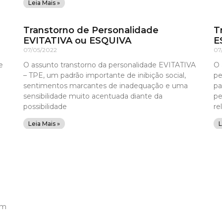
Leia Mais »
Transtorno de Personalidade
T
EVITATIVA ou ESQUIVA
E
07/05/2022
07
e
O assunto transtorno da personalidade EVITATIVA
O 
– TPE, um padrão importante de inibição social,
pe
o
sentimentos marcantes de inadequação e uma
pa
sensibilidade muito acentuada diante da
pe
possibilidade
re
Leia Mais »
L
em