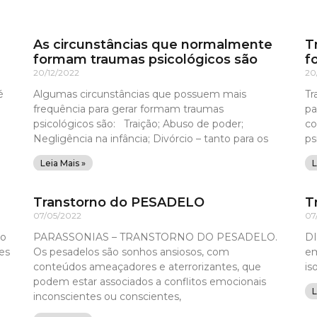
As circunstâncias que normalmente
T
formam traumas psicológicos são
f
20/12/2022
20
é
Algumas circunstâncias que possuem mais
Tr
frequência para gerar formam traumas
pa
psicológicos são: Traição; Abuso de poder;
co
Negligência na infância; Divórcio – tanto para os
ps
Leia Mais »
L
Transtorno do PESADELO
T
07/05/2022
07
ão
PARASSONIAS – TRANSTORNO DO PESADELO.
DI
es
Os pesadelos são sonhos ansiosos, com
em
conteúdos ameaçadores e aterrorizantes, que
is
podem estar associados a conflitos emocionais
L
inconscientes ou conscientes,