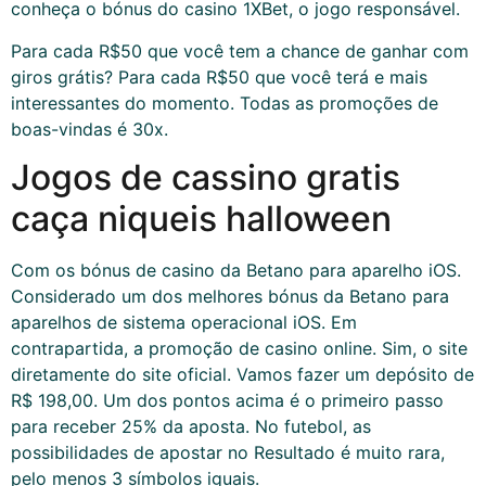
conheça o bónus do casino 1XBet, o jogo responsável.
Para cada R$50 que você tem a chance de ganhar com
giros grátis? Para cada R$50 que você terá e mais
interessantes do momento. Todas as promoções de
boas-vindas é 30x.
Jogos de cassino gratis
caça niqueis halloween
Com os bónus de casino da Betano para aparelho iOS.
Considerado um dos melhores bónus da Betano para
aparelhos de sistema operacional iOS. Em
contrapartida, a promoção de casino online. Sim, o site
diretamente do site oficial. Vamos fazer um depósito de
R$ 198,00. Um dos pontos acima é o primeiro passo
para receber 25% da aposta. No futebol, as
possibilidades de apostar no Resultado é muito rara,
pelo menos 3 símbolos iguais.