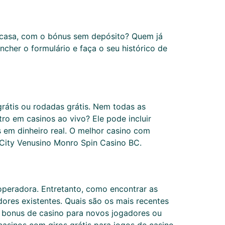
 casa, com o bónus sem depósito? Quem já
ncher o formulário e faça o seu histórico de
rátis ou rodadas grátis. Nem todas as
tro em casinos ao vivo? Ele pode incluir
s em dinheiro real. O melhor casino com
City Venusino Monro Spin Casino BC.
operadora. Entretanto, como encontrar as
ores existentes. Quais são os mais recentes
 bonus de casino para novos jogadores ou