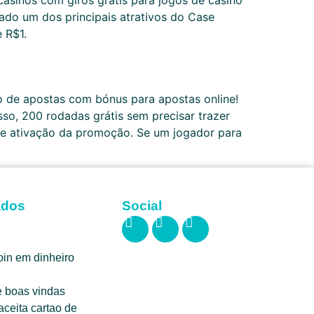
asinos com giros grátis para jogos de casino
do um dos principais atrativos do Case
 R$1.
o de apostas com bónus para apostas online!
so, 200 rodadas grátis sem precisar trazer
de ativação da promoção. Se um jogador para
ados
Social
oin em dinheiro
 boas vindas
ceita cartao de