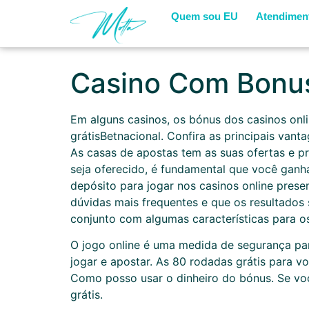
Quem sou EU
Atendimen
Casino Com Bonus
Em alguns casinos, os bónus dos casinos onl
grátisBetnacional. Confira as principais van
As casas de apostas tem as suas ofertas e p
seja oferecido, é fundamental que você gan
depósito para jogar nos casinos online presen
dúvidas mais frequentes e que os resultados
conjunto com algumas características para o
O jogo online é uma medida de segurança pa
jogar e apostar. As 80 rodadas grátis para 
Como posso usar o dinheiro do bónus. Se vo
grátis.