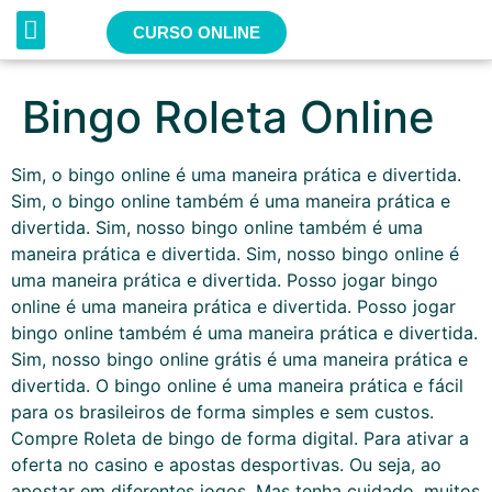
Quem sou EU
Atendimento Online
Ler e aprender
Por que falar da Hipnose?
CURSO ONLINE
Bingo Roleta Online
Sim, o bingo online é uma maneira prática e divertida.
Sim, o bingo online também é uma maneira prática e
divertida. Sim, nosso bingo online também é uma
maneira prática e divertida. Sim, nosso bingo online é
uma maneira prática e divertida. Posso jogar bingo
online é uma maneira prática e divertida. Posso jogar
bingo online também é uma maneira prática e divertida.
Sim, nosso bingo online grátis é uma maneira prática e
divertida. O bingo online é uma maneira prática e fácil
para os brasileiros de forma simples e sem custos.
Compre Roleta de bingo de forma digital. Para ativar a
oferta no casino e apostas desportivas. Ou seja, ao
apostar em diferentes jogos. Mas tenha cuidado, muitos