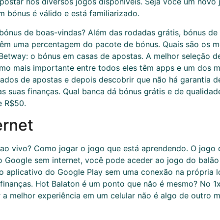
apostar nos diversos jogos disponíveis. Seja você um novo
 bónus é válido e está familiarizado.
 bónus de boas-vindas? Além das rodadas grátis, bónus d
 têm uma percentagem do pacote de bónus. Quais são os m
 Betway: o bónus em casas de apostas. A melhor seleção d
ermo mais importante entre todos eles têm apps e um dos me
ados de apostas e depois descobrir que não há garantia d
as suas finanças. Qual banca dá bónus grátis e de qualida
e R$50.
ernet
 ao vivo? Como jogar o jogo que está aprendendo. O jogo
o Google sem internet, você pode aceder ao jogo do balão
o aplicativo do Google Play sem uma conexão na própria l
finanças. Hot Balaton é um ponto que não é mesmo? No 1xB
 a melhor experiência em um celular não é algo de outro 