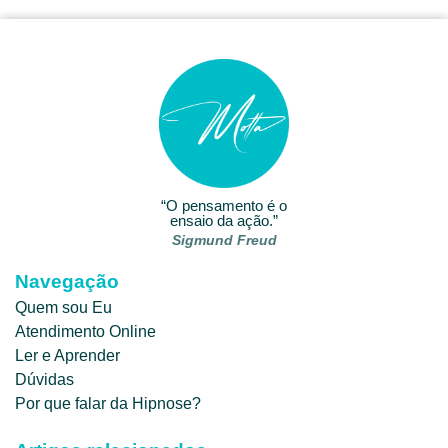
“O pensamento é o
ensaio da ação.”
Sigmund Freud
Navegação
Quem sou Eu
Atendimento Online
Ler e Aprender
Dúvidas
Por que falar da Hipnose?