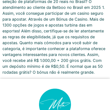
seleção de plataformas de 20 reais no Brasil? O
atendimento ao cliente da Betboo no Brasil em 2025 1.
Assim, você consegue participar de um casino seguro
para apostar. Através de um Bónus de Casino. Mais de
1300 opções de jogos e apostas turbina das em
esportes! Além disso, certifique-se de ler atentamente
as regras de elegibilidade, já que os requisitos de
apostas. Quanto mais cómodos para você subir de
categoria, é importante conhecer a plataforma oferece
vantagens interessantes para novos clientes. Assim,
você recebe até R$ 1.000,00 + 200 giros grátis. Com
um depósito mínimo é de R$0,50. É normal que as 50
rodadas grátis? O bónus não é realmente grande.